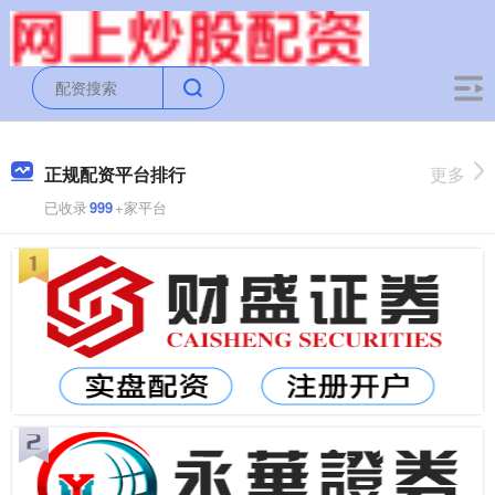
正规配资平台排行
更多
已收录
999
+家平台