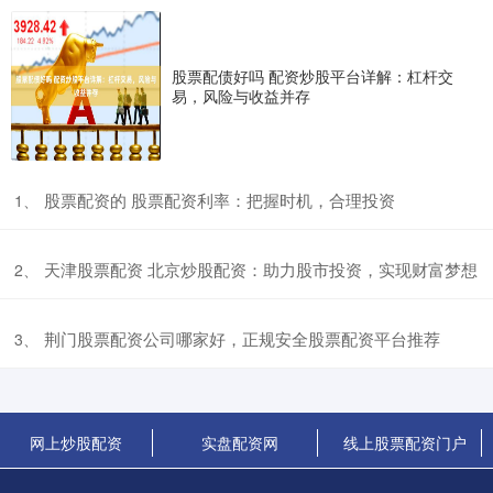
资金实力和专业的投资团队，银环期货配资为投资者提供安全可靠的
线上股票配资炒股门户 炒股配资的种类与选择指南
股票配债好吗 配资炒股平台详解：杠杆交
实盘配资网
2025-06-25
易，风险与收益并存
炒股配资是一种杠杆交易方式，可以放大投资者的资金规模，提高收
益率。然而，选择合适的配资方式至关重要，以避免风险。 配资操
场外股票配资什么意思 解锁财富之路：股票配资交易平台助你乘
风破浪
​股票配资的 股票配资利率：把握时机，合理投资
1、
线上股票配资门户
2025-08-24
在瞬息万变的金融市场中，股票配资交易平台正成为投资者解锁财富
​天津股票配资 北京炒股配资：助力股市投资，实现财富梦想
2、
潜力的利器。通过提供杠杆资金，这些平台使投资者能够放大其投资
上市股票什么条件可以 股票私募发行方式全解析
​荆门股票配资公司哪家好，正规安全股票配资平台推荐
3、
线上股票配资门户
2025-09-12
股票私募发行是一种非公开的融资方式，发行人向特定合格投资者发
行股票，无需向公众公开募集。相较于公募发行，私募发行具有以下
网上炒股配资
实盘配资网
线上股票配资门户