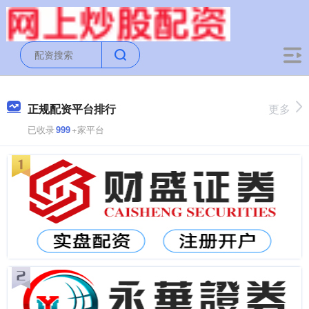
正规配资平台排行
更多
已收录
999
+家平台