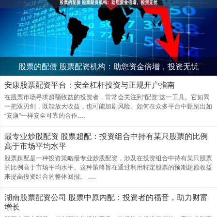
股票的配债 股票配资机构：助您资金倍增，投资无忧
安康股票配资平台：安全杠杆投资与正规开户指南
在股票市场寻求超额收益的投资者，常常会关注到“配资”这一工具。它如同
一把双刃剑，既能放大收益，也可能加剧风险。如何在众多平台中甄别出如
“安康”一样安全可靠的合作....
最专业炒股配资 股票超配：投资组合中持有某只股票的比例
高于市场平均水平
股票超配是一种投资策略最专业炒股配资，涉及在投资组合中持有某只股票
的比例高于市场平均水平。这种策略旨在通过利用特定股票的预期超额收益
来提高投资组合的整体回报。 ....
湖南股票配资公司 股票中原内配：投资者的福音，助力财富
增长