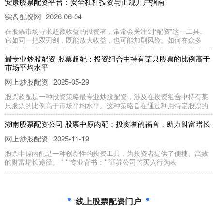
安康股票配资平台：安全杠杆投资与正规开户指南
实盘配资网
2026-06-04
在股票市场寻求超额收益的投资者，常常会关注到“配资”这一工具。
它如同一把双刃剑，既能放大收益，也可能加剧风险。如何在众多
最专业炒股配资 股票超配：投资组合中持有某只股票的比例高于
市场平均水平
网上炒股配资
2025-05-29
股票超配是一种投资策略最专业炒股配资，涉及在投资组合中持有某
只股票的比例高于市场平均水平。这种策略旨在通过利用特定股票的
湖南股票配资公司 股票中原内配：投资者的福音，助力财富增长
网上炒股配资
2025-11-19
股票中原内配是一种创新性的投资工具，为投资者提供了便捷、高效
的财富增长途径。 * **专业背书：**证券公司的买入行为表
炒股配资开户 济南银环期货配资，助力投资，稳健获利
网上炒股配资
2025-02-09
线上股票配资门户
济南银环期货配资是一家专业从事期货配资服务的公司。凭借雄厚的