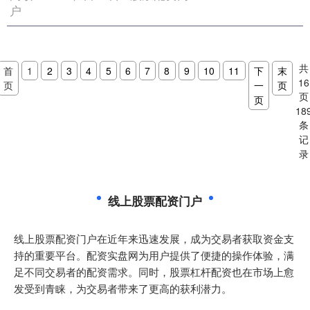
户
共
首
1
2
3
4
5
6
7
8
9
10
11
下
末
16
页
一
页
页
页
18
条
记
录
线上股票配资门户
线上股票配资门户在近年来迅速发展，成为交易者获取资金支
持的重要平台。配资实盘网为用户提供了便捷的操作体验，满
足不同交易者的配资需求。同时，股票杠杆配资也在市场上愈
发受到青睐，为交易者带来了更高的获利潜力。