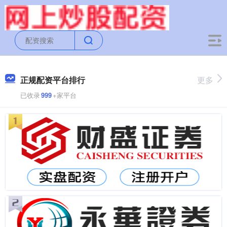
正规配资平台排行
更多
已收录
999
+家平台