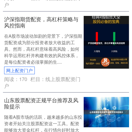
户
沪深指期货配资，高杠杆策略与
风控指南
在A股市场波动加剧的背景下，沪深指期
货配资成为部分投资者放大收益的工
具。然而，高杠杆意味着高风险，如何
科学运用杠杆并构建有效的风控体系，
是每位配资者必须掌握的生....
网上配资门户
阅读：
170
栏目：
线上股票配资门
户
山东股票配资正规平台推荐及风
险提示
随着A股市场的活跃，越来越多的山东投
资者开始关注股票配资这一工具。配资
能够放大资金杠杆，在行情向好时放大