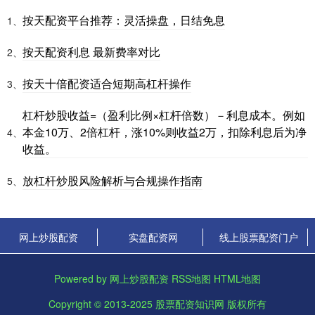
按天配资平台推荐：灵活操盘，日结免息
1、
按天配资利息 最新费率对比
2、
按天十倍配资适合短期高杠杆操作
3、
杠杆炒股收益=（盈利比例×杠杆倍数）－利息成本。例如
本金10万、2倍杠杆，涨10%则收益2万，扣除利息后为净
4、
收益。
放杠杆炒股风险解析与合规操作指南
5、
网上炒股配资
实盘配资网
线上股票配资门户
Powered by
网上炒股配资
RSS地图
HTML地图
Copyright
© 2013-2025
股票配资知识网
版权所有