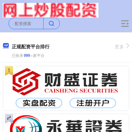
正规配资平台排行
更多
已收录
999
+家平台