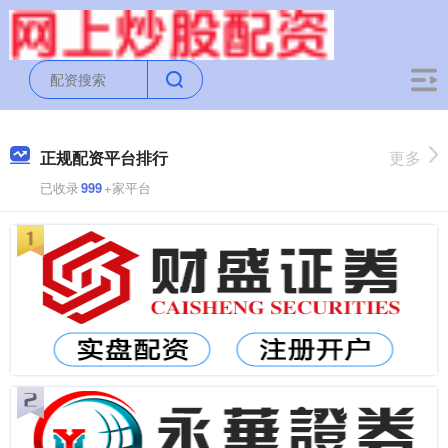
正规配资平台排行
更多
已收录
999
+家平台