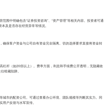
范围中明确包含“证券投资咨询”、“资产管理”等相关内容。投资者可通
册资本及是否存在经营异常等情况。
，确保客户资金与公司自有资金完全隔离。切勿选择要求直接将资金转
超高杠杆（如20倍以上）。费率方面，利息和手续费公开透明，无隐藏收
往往暗藏陷阱。
等城市的配资公司。可通过查看办公环境、团队规模等判断其实力。同
实用户反馈与水军宣传。