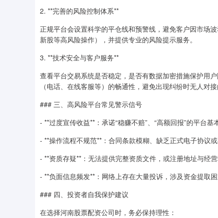
2. **完善的风险控制体系**
正规平台会设置科学的平仓线和预警线，避免客户因市场波
新股等高风险操作），并提供专业的风险提示服务。
3. **技术安全与客户服务**
查看平台交易系统是否稳定，是否有数据加密措施保护用户
（电话、在线客服等）的畅通性，避免出现纠纷时无人对接
### 三、高风险平台常见警示信号
- **过度宣传收益**：承诺“稳赚不赔”、“高额回报”的平台
- **操作流程不规范**：合同条款模糊、缺乏正式电子协议
- **资质存疑**：无法提供完整资质文件，或注册地址与经
- **负面信息频发**：网络上存在大量投诉，涉及资金提
### 四、投资者自我保护建议
在选择河南股票配资公司时，务必保持理性：