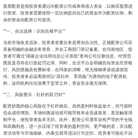
股票配资是指投资者通过向配资公司或券商借入资金，以购买股票进
行投资。投资者需要按照一定比例提供自己的资金作为配资比例，剩
余的资金由配资公司提供。
**一、合法选择：识别合规平台**
当前市场鱼龙混杂，投资者首要任务是辨别合法性。正规配资公司应
具备明确的金融业务资质，并在工商部门登记备案。在河南地区，投
资者可通过“国家企业信用信息公示系统”查询公司注册信息、经营范
围及是否存在行政处罚记录。同时，合法平台会明确告知资金托管银
行、风控措施及收费标准，合同条款清晰，绝无模糊承诺或虚假宣
传。投资者务必远离那些以“高杠杆、零风险”为诱饵的地下配资机
构，这些机构往往游离于监管之外，资金安全毫无保障。
**二、风险警示：杠杆的双刃剑**
配资炒股的核心风险在于杠杆效应。虽然盈利时收益放大，但亏损时
也会成倍增加。市场轻微波动就可能导致本金迅速蒸发，甚至触发强
制平仓，使投资者血本无归。此外，配资公司通常设有严苛的平仓线
和高额利息，进一步压缩了投资者的盈利空间。更严峻的是，非法配
资活动常与市场操纵、内幕交易等违法行为交织，投资者可能在不自