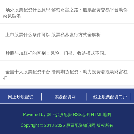
​场外股票配资什么意思 解锁财富之路：股票配资交易平台助你
乘风破浪
​上市股票什么条件可以 股票私募发行方式全解析
​炒股与加杠杆的区别：风险、门槛、收益模式不同。
​全国十大股票配资平台 济南期货配资：助力投资者撬动财富杠
杆
网上炒股配资
实盘配资网
线上股票配资门户
Powered by
网上炒股配资
RSS地图
HTML地图
Copyright
© 2013-2025
股票配资知识网
版权所有